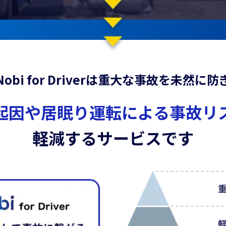
Nobi for Driver」が令和7年度 国土交...
マトマルチチャーターにて、「Nobi for Dri...
Nobi for Driver」「MAMORINU」...
Nobi for Driverは重大な事故を未然に防
社販売店「株式会社BREXA Technology」...
起因や居眠り運転による事故リ
京都『Be Smart Tokyo』の取り組みで、京...
軽減するサービスです