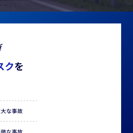
ぎ
スク
を