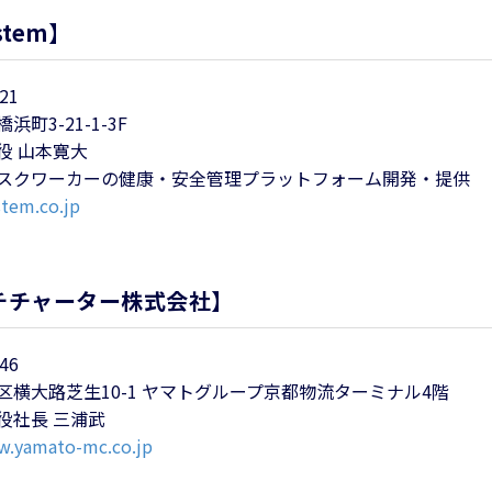
tem】
21
町3-21-1-3F
役 山本寛大
スクワーカーの健康・安全管理プラットフォーム開発・提供
stem.co.jp
チチャーター株式会社】
46
横大路芝生10-1 ヤマトグループ京都物流ターミナル4階
役社長 三浦武
w.yamato-mc.co.jp