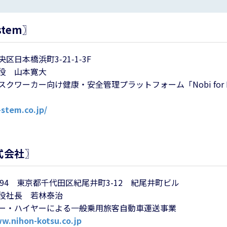
tem〗
日本橋浜町3‑21‑1‑3F
役 山本寛大
ワーカー向け健康・安全管理プラットフォーム「Nobi for D
-stem.co.jp/
式会社〗
0094 東京都千代田区紀尾井町3-12 紀尾井町ビル
役社長 若林泰治
ー・ハイヤーによる一般乗用旅客自動車運送事業
w.nihon-kotsu.co.jp