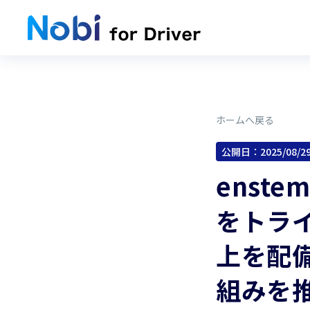
ホームへ戻る
公開日：
2025/08/2
enste
をトライ
上を配
組みを